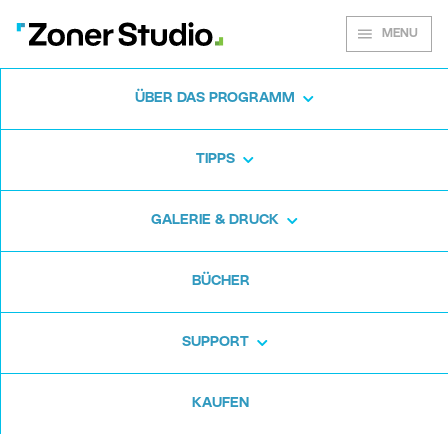
MENU
ÜBER DAS PROGRAMM
Zoner Studio für
TIPPS
Windows
GALERIE & DRUCK
Laden Sie das Fotoprogramm kostenlos
BÜCHER
herunter. Zoner Studio ist 7 Tage lang
kostenlos. Ohne versteckte Haken und ohne
SUPPORT
Karte.
KAUFEN
Kostenlos herunterladen