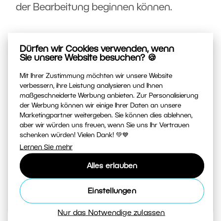
der Bearbeitung beginnen können.
Dürfen wir Cookies verwenden, wenn
Sie unsere Website besuchen? 🍪
Mit Ihrer Zustimmung möchten wir unsere Website
verbessern, ihre Leistung analysieren und Ihnen
maßgeschneiderte Werbung anbieten. Zur Personalisierung
Fotografieren lernen von Zoner
der Werbung können wir einige Ihrer Daten an unsere
Marketingpartner weitergeben. Sie können dies ablehnen,
Studio
aber wir würden uns freuen, wenn Sie uns Ihr Vertrauen
schenken würden! Vielen Dank! 💚💙
Ihre tägliche Quelle für Inspiration und Tipps. Von
Lernen Sie mehr
geheimen Tricks beim Fotografieren bis zu
Anleitungen, wie Sie Ihre besten Fotos im Editor
Alles erlauben
bearbeiten.
Einstellungen
Zum Magazin
Nur das Notwendige zulassen