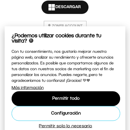
DESCARGAR
E-mail
ZONER ACCOUNT
Contraseña
¿Podemos utilizar cookies durante tu
visita? 🍪
La contraseña debe contener:
Con tu consentimiento, nos gustaría mejorar nuestra
página web, analizar su rendimiento y ofrecerte anuncios
al menos 8 caracteres
personalizados. Es posible que compartamos algunos de
al menos una letra y un número
tus datos con nuestros socios de marketing con el fin de
personalizar los anuncios. Puedes negarte, ¡pero te
Acepto la
Política de privacidad
.
agradeceríamos tu confianza! ¡Gracias! 💚💙
Más información
Crear una cuenta gratis
Permitir todo
Configuración
¿Ya tienes una cuenta?
Iniciar sesión
Permitir solo lo necesario