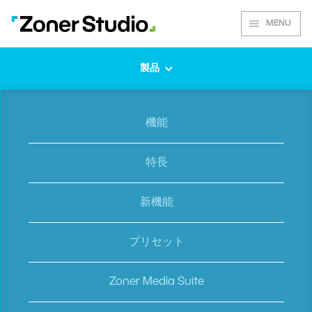
MENU
製品
Zoner AI Editor
機能
AI画像編集とAI生成のオンラインツ
特長
ール
モバイル又はパソコンのブラウザー
新機能
で
利用可能
プリセット
マルチOS対応
Zoner Media Suite
（Windows/Mac/Android/iOS/iPad
OS/Chrome など）