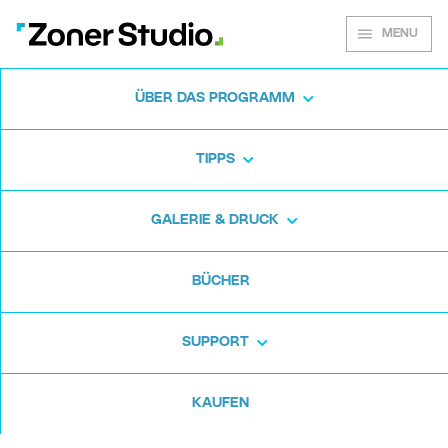
MENU
ÜBER DAS PROGRAMM
Zoner Studio für
TIPPS
Windows
GALERIE & DRUCK
Laden Sie das Fotoprogramm kostenlos
BÜCHER
herunter. Zoner Studio ist 7 Tage lang
kostenlos. Ohne versteckte Haken und ohne
SUPPORT
Karte.
KAUFEN
Kostenlos herunterladen