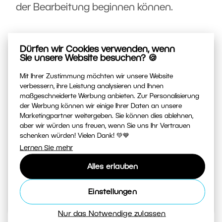
der Bearbeitung beginnen können.
Dürfen wir Cookies verwenden, wenn
Sie unsere Website besuchen? 🍪
Mit Ihrer Zustimmung möchten wir unsere Website
verbessern, ihre Leistung analysieren und Ihnen
maßgeschneiderte Werbung anbieten. Zur Personalisierung
Fotografieren lernen von Zoner
der Werbung können wir einige Ihrer Daten an unsere
Marketingpartner weitergeben. Sie können dies ablehnen,
Studio
aber wir würden uns freuen, wenn Sie uns Ihr Vertrauen
schenken würden! Vielen Dank! 💚💙
Ihre tägliche Quelle für Inspiration und Tipps. Von
Lernen Sie mehr
geheimen Tricks beim Fotografieren bis zu
Anleitungen, wie Sie Ihre besten Fotos im Editor
Alles erlauben
bearbeiten.
Einstellungen
Zum Magazin
Nur das Notwendige zulassen