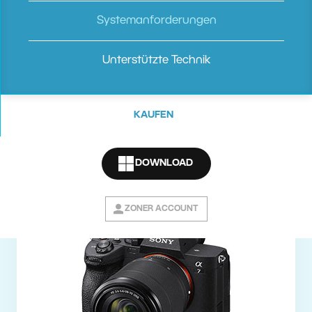
Zoner Studio unterstützt jetzt alle
Loupedeck-Geräte. Darüber hinaus haben
Systemanforderungen
wir auch Unterstützung für die neue
Unterstützte Technik
Konsole von Logitech hinzugefügt – die
Logi MX Creative Console.
Weitere
Informationen zu Loupedeck finden Sie im
KAUFEN
Artikel.
DOWNLOAD
ZONER ACCOUNT