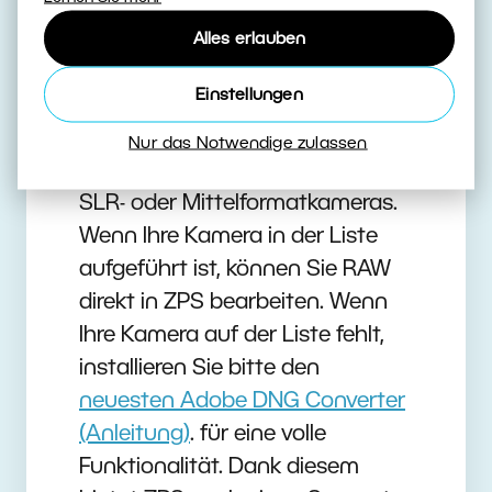
nicht um Ihre Kamera kümmern,
Zoner Studio zeigt alle Ihre Fotos
Alles erlauben
an. Fotografieren Sie im RAW-
Einstellungen
Format? Zoner Studio
unterstützt eine Vielzahl von
Nur das Notwendige zulassen
RAW-Formaten von digitalen
SLR- oder Mittelformatkameras.
Wenn Ihre Kamera in der Liste
aufgeführt ist, können Sie RAW
direkt in ZPS bearbeiten. Wenn
Ihre Kamera auf der Liste fehlt,
installieren Sie bitte den
neuesten Adobe DNG Converter
(Anleitung)
. für eine volle
Funktionalität. Dank diesem