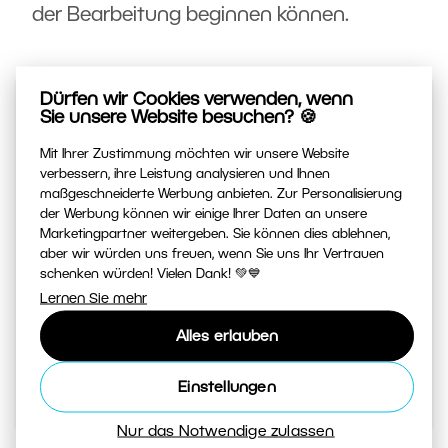
der Bearbeitung beginnen können.
Dürfen wir Cookies verwenden, wenn
Sie unsere Website besuchen? 🍪
Mit Ihrer Zustimmung möchten wir unsere Website
verbessern, ihre Leistung analysieren und Ihnen
maßgeschneiderte Werbung anbieten. Zur Personalisierung
Fotografieren lernen von Zoner
der Werbung können wir einige Ihrer Daten an unsere
Marketingpartner weitergeben. Sie können dies ablehnen,
Studio
aber wir würden uns freuen, wenn Sie uns Ihr Vertrauen
schenken würden! Vielen Dank! 💚💙
Ihre tägliche Quelle für Inspiration und Tipps. Von
Lernen Sie mehr
geheimen Tricks beim Fotografieren bis zu
Anleitungen, wie Sie Ihre besten Fotos im Editor
Alles erlauben
bearbeiten.
Einstellungen
Zum Magazin
Nur das Notwendige zulassen