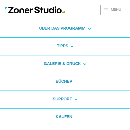
MENU
ÜBER DAS PROGRAMM
Zoner Studio für
TIPPS
Windows
GALERIE & DRUCK
Laden Sie das Fotoprogramm kostenlos
BÜCHER
herunter. Zoner Studio ist 7 Tage lang
kostenlos. Ohne versteckte Haken und ohne
SUPPORT
Karte.
KAUFEN
Kostenlos herunterladen