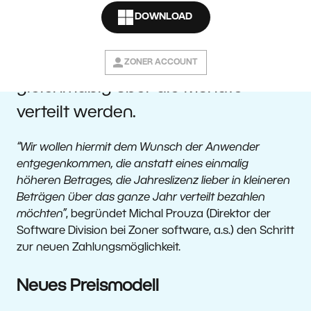
eine neue Zahlungsmöglichkeit an.
DOWNLOAD
Die Bezahlung des Jahresbeitrags
für die Jahreslizenz kann jetzt
ZONER ACCOUNT
gleichmäßig über die Monate
verteilt werden.
“Wir wollen hiermit dem Wunsch der Anwender
entgegenkommen, die anstatt eines einmalig
höheren Betrages, die Jahreslizenz lieber in kleineren
Beträgen über das ganze Jahr verteilt bezahlen
möchten”
, begründet Michal Prouza (Direktor der
Software Division bei Zoner software, a.s.) den Schritt
zur neuen Zahlungsmöglichkeit.
Neues Preismodell