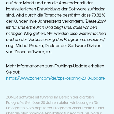
auf dem Markt und das die Anwender mit der
kontinuierlichen Entwicklung der Software zufrieden
sind, wird durch die Tatsache bestätigt, dass 79,82 %
der Kunden ihre Jahreslizenz verlängern.
“Diese Zahl
ist für uns erfreulich und zeigt uns, dass wir den
richtigen Weg gehen. Wir werden also weitermachen
und an der Verbesserung des Programms arbeiten,”
sagt Michal Prouza, Direktor der Software Division
von Zoner software, a.s.
Mehr Informationen zum Frühlings-Update erhalten
Sie auf:
https://www.zoner.com/de/zps-x-spring-2018-update
ZONER Software ist führend im Bereich der digitalen
Fotografie. Seit über 20 Jahren bieten wir Lösungen für
Fotografen, vom populären Programm Zoner Photo Studio
über die gleichnamige Applikation für Android, bis hin zur