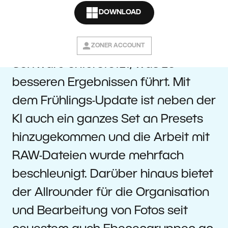
Photo Studio X entwickelt.
DOWNLOAD
Fotografen werden hierdurch bei
der Bildbearbeitung von KI der
ZONER ACCOUNT
Software unterstützt, was zu
besseren Ergebnissen führt. Mit
dem Frühlings-Update ist neben der
KI auch ein ganzes Set an Presets
hinzugekommen und die Arbeit mit
RAW-Dateien wurde mehrfach
beschleunigt. Darüber hinaus bietet
der Allrounder für die Organisation
und Bearbeitung von Fotos seit