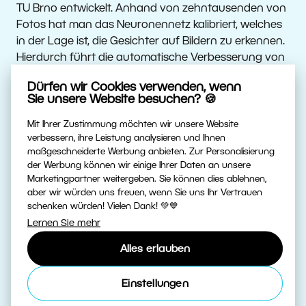
TU Brno entwickelt. Anhand von zehntausenden von
Fotos hat man das Neuronennetz kalibriert, welches
in der Lage ist, die Gesichter auf Bildern zu erkennen.
Hierdurch führt die automatische Verbesserung von
Aufnahmen nochmals zu besseren Ergebnissen.
Dürfen wir Cookies verwenden, wenn
Sie unsere Website besuchen? 🍪
NEUE
Mit Ihrer Zustimmung möchten wir unsere Website
ANORDNUNGSMÖGLICHKEITEN
verbessern, ihre Leistung analysieren und Ihnen
maßgeschneiderte Werbung anbieten. Zur Personalisierung
der Werbung können wir einige Ihrer Daten an unsere
Um die Arbeit übersichtlicher zu gestalten, können
Marketingpartner weitergeben. Sie können dies ablehnen,
Anwender ausgewählte Panels im Modul Entwickeln
aber wir würden uns freuen, wenn Sie uns Ihr Vertrauen
sowie Editor nach eigenem Wunsch organisieren
schenken würden! Vielen Dank! 💚💙
oder wie gewohnt zur ursprünglichen Anordnung
Lernen Sie mehr
der Panels zurückkehren.
Alles erlauben
DIE ARBEIT MIT EBENEN WIRD
Einstellungen
NOCH ANGENEHMER