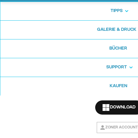
Update 2017
TIPPS
Das Sommer Update bietet Ihnen die
GALERIE & DRUCK
Möglichkeit, ganz bequem bis zu
9 Bilder gleichzeitig zu vergleichen.
Der Einstellungsparameter Klarheit
BÜCHER
wurde auch nochmals optimiert und
auch die Möglichkeit Fotos über
SUPPORT
soziale Medien (Instagram
inbegriffen) zu teilen wurde erweitert.
Und es gibt noch viele weitere
KAUFEN
Verbesserungen!
DOWNLOAD
Haben Sie schon früher ZPS X
ausprobiert? Kein Problem, mit dem
neuen Update erhalten Sie
ZONER ACCOUNT
nochmals 10 Tage gratis dazu, um