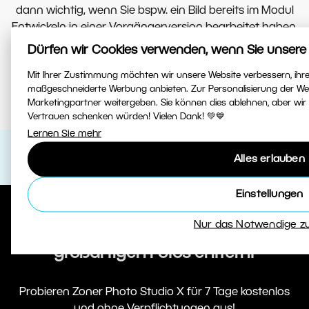
dann wichtig, wenn Sie bspw. ein Bild bereits im Modul
Entwickeln in einer Vorgängerversion bearbeitet haben.
Natürlich kann es auch passieren, dass das Bild
Dürfen wir Cookies verwenden, wenn Sie unsere
anschließend etwas anders aussieht, aber hierdurch
Mit Ihrer Zustimmung möchten wir unsere Website verbessern, ihre
stehen Ihnen die neuen Tools zur Verfügung.
maßgeschneiderte Werbung anbieten. Zur Personalisierung der We
Marketingpartner weitergeben. Sie können dies ablehnen, aber wir
Vertrauen schenken würden! Vielen Dank! 💚💙
Lernen Sie mehr
Alles erlauben
Einstellungen
Nur das Notwendige z
Sie sind nur einen Schritt von
großartigen Fotos entfernt
Probieren Zoner Photo Studio X für 7 Tage kostenlos