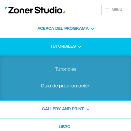
MENU
ACERCA DEL PROGRAMA
Empezamos con Zoner Studio
/
Edición de video
en Zoner Studio
TUTORIALES
Edición de
Tutoriales
video en
Guía de programación
Zoner Studio
GALLERY AND PRINT
Zoner Studio es el único software que te
LIBRO
permite editar fotos y videos en un solo