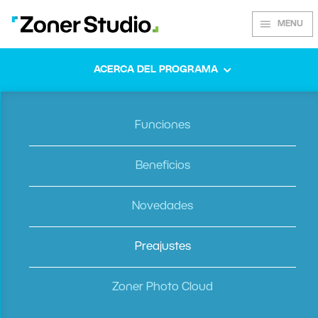
MENU
ACERCA DEL PROGRAMA
Presets de
Funciones
Zoner Studio
Beneficios
Novedades
Más de 200 presets gratuitos para fotos
espectaculares con un solo clic
Preajustes
Zoner Photo Cloud
Descargar todos los presets