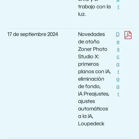
trabajo con la
r
luz.
17 de septiembre 2024
Novedades
D
de otoño
e
Zoner Photo
s
Studio X:
c
primeros
a
planos con IA,
r
eliminación
g
de fondo,
a
IA Preajustes,
r
ajustes
automáticos
a la IA,
Loupedeck