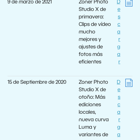
9 de marzo de 2021
Zoner Photo
D
Studio X de
e
primavera:
s
Clips de vídeo
c
mucho
a
mejores y
r
ajustes de
g
fotos más
a
eficientes
r
15 de Septiembre de 2020
Zoner Photo
D
Studio X de
e
otoño: Más
s
ediciones
c
locales,
a
nueva curva
r
Luma y
g
variantes de
a