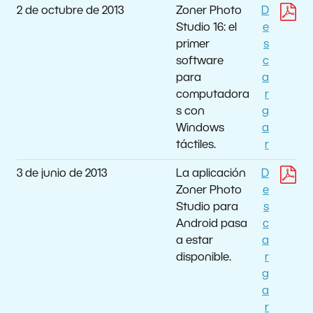
2 de octubre de 2013
Zoner Photo
D
Studio 16: el
e
primer
s
software
c
para
a
computadora
r
s con
g
Windows
a
táctiles.
r
3 de junio de 2013
La aplicación
D
Zoner Photo
e
Studio para
s
Android pasa
c
a estar
a
disponible.
r
g
a
r