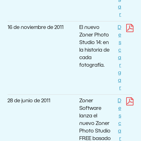
a
r
16 de noviembre de 2011
El nuevo
D
Zoner Photo
e
Studio 14: en
s
la historia de
c
cada
a
fotografía.
r
g
a
r
28 de junio de 2011
Zoner
D
Software
e
lanza el
s
nuevo Zoner
c
Photo Studio
a
FREE basado
r