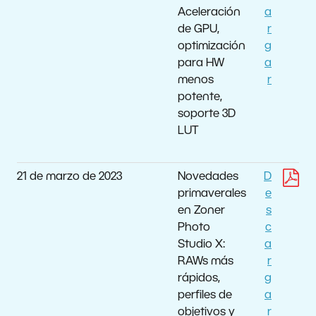
Aceleración
a
de GPU,
r
optimización
g
para HW
a
menos
r
potente,
soporte 3D
LUT
21 de marzo de 2023
Novedades
D
primaverales
e
en Zoner
s
Photo
c
Studio X:
a
RAWs más
r
rápidos,
g
perfiles de
a
objetivos y
r