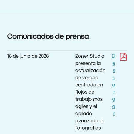
Comunicados de prensa
16 de junio de 2026
Zoner Studio
D
presenta la
e
actualización
s
de verano
c
centrada en
a
flujos de
r
trabajo más
g
ágiles y el
a
apilado
r
avanzado de
fotografías