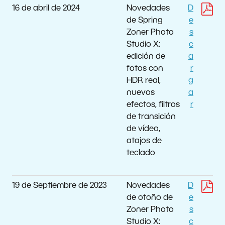
16 de abril de 2024
Novedades
D
de Spring
e
Zoner Photo
s
Studio X:
c
edición de
a
fotos con
r
HDR real,
g
nuevos
a
efectos, filtros
r
de transición
de vídeo,
atajos de
teclado
19 de Septiembre de 2023
Novedades
D
de otoño de
e
Zoner Photo
s
Studio X:
c