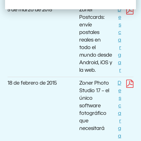
5 de marzo de 2015
Zoner
D
Postcards:
e
envíe
s
postales
c
reales en
a
todo el
r
mundo desde
g
Android, iOS y
a
la web.
r
18 de febrero de 2015
Zoner Photo
D
Studio 17 – el
e
único
s
software
c
fotográfico
a
que
r
necesitará
g
a