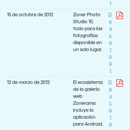
r
15 de octubre de 2012
Zoner Photo
D
Studio 15:
e
todo para las
s
fotografías
c
disponible en
a
un solo lugar.
r
g
a
r
12 de marzo de 2012
El ecosistema
D
de la galería
e
web
s
Zonerama
c
incluye la
a
aplicación
r
para Android.
g