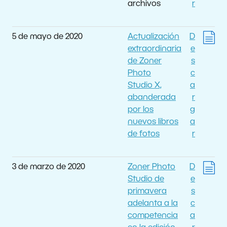
archivos
r
5 de mayo de 2020
Actualización
D
extraordinaria
e
de Zoner
s
Photo
c
Studio X,
a
abanderada
r
por los
g
nuevos libros
a
de fotos
r
3 de marzo de 2020
Zoner Photo
D
Studio de
e
primavera
s
adelanta a la
c
competencia
a