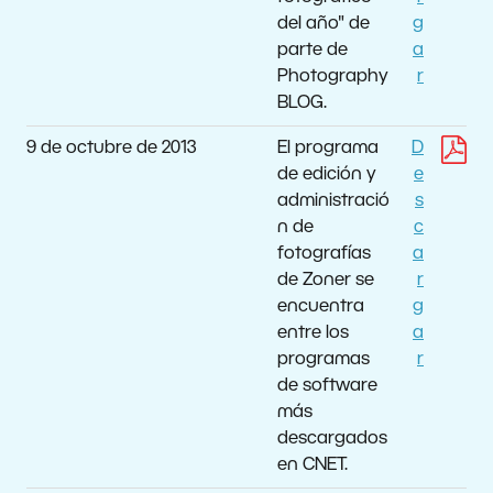
del año" de
g
parte de
a
Photography
r
BLOG.
9 de octubre de 2013
El programa
D
de edición y
e
administració
s
n de
c
fotografías
a
de Zoner se
r
encuentra
g
entre los
a
programas
r
de software
más
descargados
en CNET.