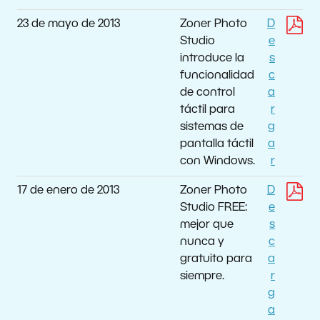
23 de mayo de 2013
Zoner Photo
D
Studio
e
introduce la
s
funcionalidad
c
de control
a
táctil para
r
sistemas de
g
pantalla táctil
a
con Windows.
r
17 de enero de 2013
Zoner Photo
D
Studio FREE:
e
mejor que
s
nunca y
c
gratuito para
a
siempre.
r
g
a