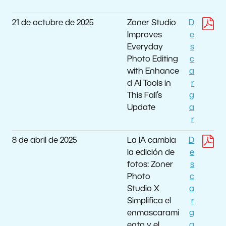
21 de octubre de 2025
Zoner Studio
D
Improves
e
Everyday
s
Photo Editing
c
with Enhance
a
d AI Tools in
r
This Fall’s
g
Update
a
r
8 de abril de 2025
La IA cambia
D
la edición de
e
fotos: Zoner
s
Photo
c
Studio X
a
Simplifica el
r
enmascarami
g
ento y el
a