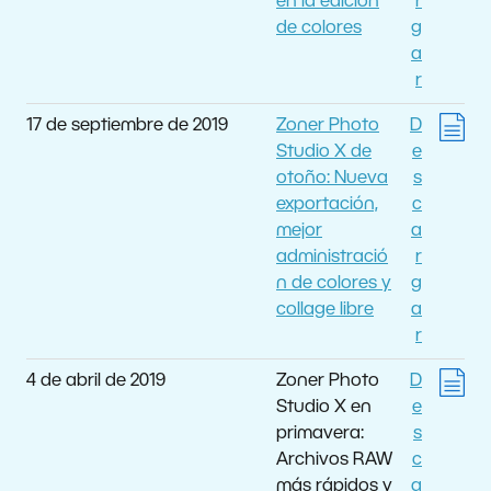
en la edición
r
de colores
g
a
r
17 de septiembre de 2019
Zoner Photo
D
Studio X de
e
otoño: Nueva
s
exportación,
c
mejor
a
administració
r
n de colores y
g
collage libre
a
r
4 de abril de 2019
Zoner Photo
D
Studio X en
e
primavera:
s
Archivos RAW
c
más rápidos y
a