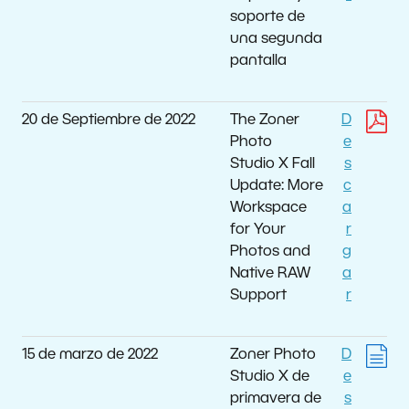
soporte de
una segunda
pantalla
20 de Septiembre de 2022
The Zoner
D
Photo
e
Studio X Fall
s
Update: More
c
Workspace
a
for Your
r
Photos and
g
Native RAW
a
Support
r
15 de marzo de 2022
Zoner Photo
D
Studio X de
e
primavera de
s