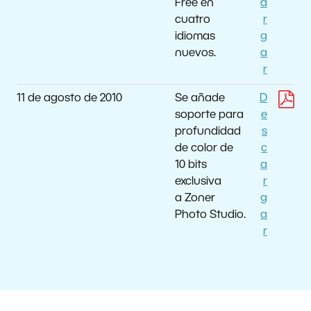
Free en
a
cuatro
r
idiomas
g
nuevos.
a
r
11 de agosto de 2010
Se añade
D
soporte para
e
profundidad
s
de color de
c
10 bits
a
exclusiva
r
a Zoner
g
Photo Studio.
a
r