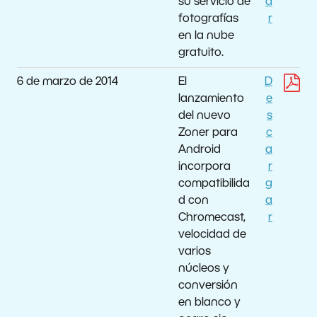
su servicio de
a
fotografías
r
en la nube
gratuito.
6 de marzo de 2014
El
D
lanzamiento
e
del nuevo
s
Zoner para
c
Android
a
incorpora
r
compatibilida
g
d con
a
Chromecast,
r
velocidad de
varios
núcleos y
conversión
en blanco y