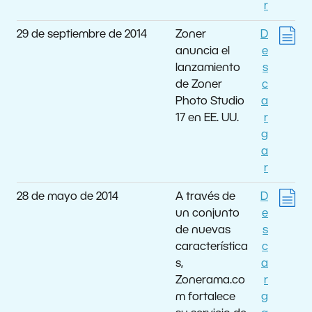
r
29 de septiembre de 2014
Zoner
D
anuncia el
e
lanzamiento
s
de Zoner
c
Photo Studio
a
17 en EE. UU.
r
g
a
r
28 de mayo de 2014
A través de
D
un conjunto
e
de nuevas
s
característica
c
s,
a
Zonerama.co
r
m fortalece
g