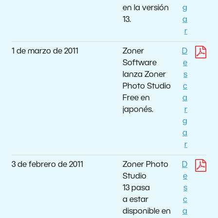
en la versión
g
13.
a
r
1 de marzo de 2011
Zoner
D
Software
e
lanza Zoner
s
Photo Studio
c
Free en
a
japonés.
r
g
a
r
3 de febrero de 2011
Zoner Photo
D
Studio
e
13 pasa
s
a estar
c
disponible en
a