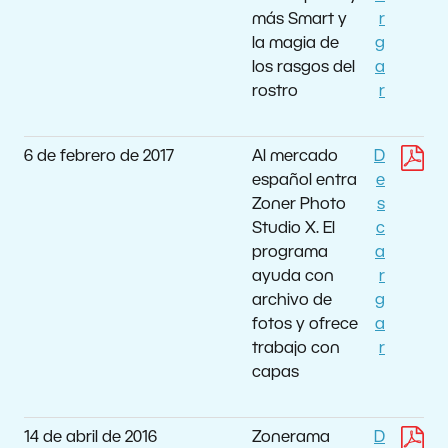
más Smart y
r
la magia de
g
los rasgos del
a
rostro
r
6 de febrero de 2017
Al mercado
D
español entra
e
Zoner Photo
s
Studio X. El
c
programa
a
ayuda con
r
archivo de
g
fotos y ofrece
a
trabajo con
r
capas
14 de abril de 2016
Zonerama
D