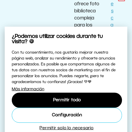
ofrece foto
e
biblioteca
s
compleja
c
para los
a
fugitivos de
r
¿Podemos utilizar cookies durante tu
Picasa
g
visita? 🍪
a
Con tu consentimiento, nos gustaría mejorar nuestra
r
página web, analizar su rendimiento y ofrecerte anuncios
personalizados. Es posible que compartamos algunos de
1 de noviembre de 2015
Montón de
D
tus datos con nuestros socios de marketing con el fin de
nuevas
e
personalizar los anuncios. Puedes negarte, ¡pero te
herramientas
s
agradeceríamos tu confianza! ¡Gracias! 💚💙
hace nuevo
c
Más información
Zoner Photo
a
Permitir todo
Studio 18 aún
r
más potente
g
Configuración
y sencillo
a
para los
r
Permitir solo lo necesario
usuarios