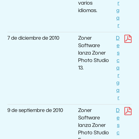
varios
r
idiomas.
g
a
r
7 de diciembre de 2010
Zoner
D
Software
e
lanza Zoner
s
Photo Studio
c
13.
a
r
g
a
r
9 de septiembre de 2010
Zoner
D
Software
e
lanza Zoner
s
Photo Studio
c