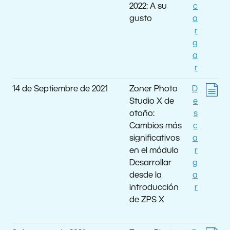
2022: A su
c
gusto
a
r
g
a
r
14 de Septiembre de 2021
Zoner Photo
D
Studio X de
e
otoño:
s
Cambios más
c
significativos
a
en el módulo
r
Desarrollar
g
desde la
a
introducción
r
de ZPS X