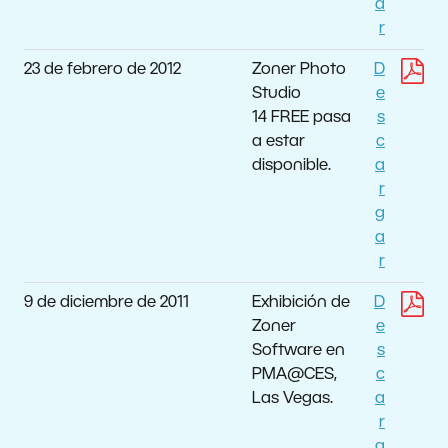
a
r
23 de febrero de 2012
Zoner Photo
D
Studio
e
14 FREE pasa
s
a estar
c
disponible.
a
r
g
a
r
9 de diciembre de 2011
Exhibición de
D
Zoner
e
Software en
s
PMA@CES,
c
Las Vegas.
a
r
g