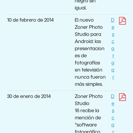
negro sin
igual.
10 de febrero de 2014
El nuevo
D
Zoner Photo
e
Studio para
s
Android: las
c
presentacion
a
es de
r
fotografías
g
en televisión
a
nunca fueron
r
más simples.
30 de enero de 2014
Zoner Photo
D
Studio
e
16 recibe la
s
mención de
c
"software
a
fotográfico
r