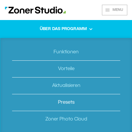
MENU
ÜBER DAS PROGRAMM
Presets für
Funktionen
Zoner Studio
Vorteile
Aktualisieren
200+ Presets gratis für tolle Fotos mit
einem Klick
Presets
Zoner Photo Cloud
Alle Presets herunterladen