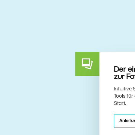
Der e
zur F
Intuitive
Tools für
Start.
Anleit