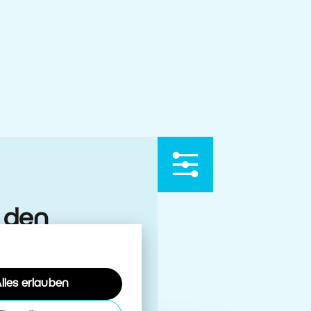
t den
lles erlauben