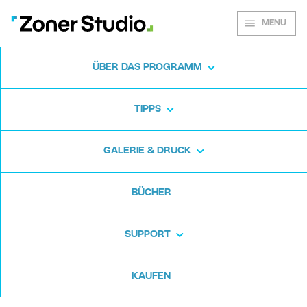
MENU
ÜBER DAS PROGRAMM
Zoner Studio für
TIPPS
Windows
GALERIE & DRUCK
Laden Sie das Fotoprogramm kostenlos
BÜCHER
herunter. Zoner Studio ist 7 Tage lang
kostenlos. Ohne versteckte Haken und ohne
SUPPORT
Karte.
KAUFEN
Kostenlos herunterladen