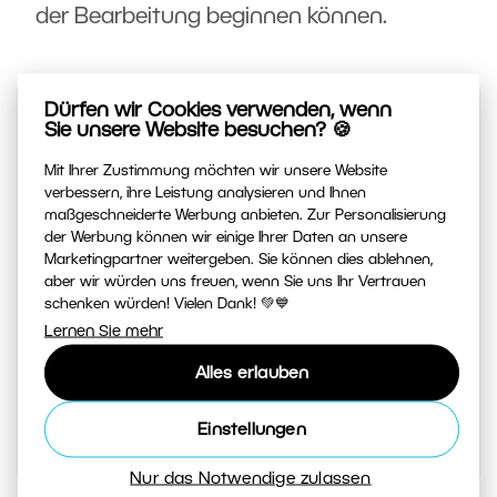
der Bearbeitung beginnen können.
Dürfen wir Cookies verwenden, wenn
Sie unsere Website besuchen? 🍪
Mit Ihrer Zustimmung möchten wir unsere Website
verbessern, ihre Leistung analysieren und Ihnen
maßgeschneiderte Werbung anbieten. Zur Personalisierung
Fotografieren lernen von Zoner
der Werbung können wir einige Ihrer Daten an unsere
Marketingpartner weitergeben. Sie können dies ablehnen,
Studio
aber wir würden uns freuen, wenn Sie uns Ihr Vertrauen
schenken würden! Vielen Dank! 💚💙
Ihre tägliche Quelle für Inspiration und Tipps. Von
Lernen Sie mehr
geheimen Tricks beim Fotografieren bis zu
Anleitungen, wie Sie Ihre besten Fotos im Editor
Alles erlauben
bearbeiten.
Einstellungen
Zum Magazin
Nur das Notwendige zulassen